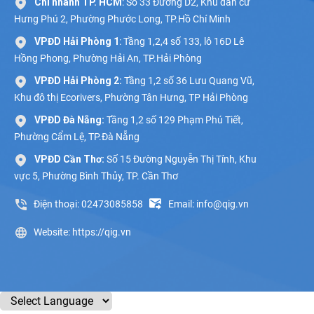
Chi nhánh TP. HCM
: Số 33 Đường D2, Khu dân cư
Hưng Phú 2, Phường Phước Long, TP.Hồ Chí Minh
VPĐD Hải Phòng 1
: Tầng 1,2,4 số 133, lô 16D Lê
Hồng Phong, Phường Hải An, TP.Hải Phòng
VPĐD Hải Phòng 2:
Tầng 1,2 số 36 Lưu Quang Vũ,
Khu đô thị Ecorivers, Phường Tân Hưng, TP Hải Phòng
VPĐD Đà Nẵng:
Tầng 1,2 số 129 Phạm Phú Tiết,
Phường Cẩm Lệ, TP.Đà Nẵng
VPĐD Cần Thơ:
Số 15 Đường Nguyễn Thị Tính, Khu
vực 5, Phường Bình Thủy, TP. Cần Thơ
Điện thoại: 02473085858
Email: info@qig.vn
Website: https://qig.vn