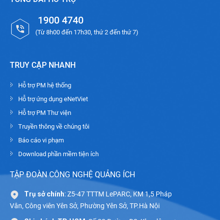
1900 4740
(Từ 8h00 đến 17h30, thứ 2 đến thứ 7)
TRUY CẬP NHANH
Hỗ trợ PM hệ thống
Hỗ trợ ứng dụng eNetViet
Hỗ trợ PM Thư viện
Truyền thông về chúng tôi
Báo cáo vi phạm
Download phần mềm tiện ích
TẬP ĐOÀN CÔNG NGHỆ QUẢNG ÍCH
Trụ sở chính
: Z5-47 TTTM LePARC, KM 1,5 Pháp
Vân, Công viên Yên Sở, Phường Yên Sở, TP.Hà Nội