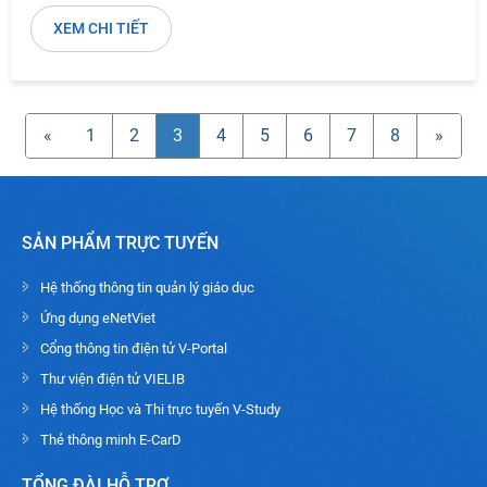
XEM CHI TIẾT
«
1
2
3
4
5
6
7
8
»
SẢN PHẨM TRỰC TUYẾN
Hệ thống thông tin quản lý giáo dục
Ứng dụng eNetViet
Cổng thông tin điện tử V-Portal
Thư viện điện tử VIELIB
Hệ thống Học và Thi trực tuyến V-Study
Thẻ thông minh E-CarD
TỔNG ĐÀI HỖ TRỢ