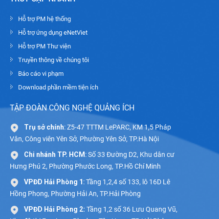
Hỗ trợ PM hệ thống
Hỗ trợ ứng dụng eNetViet
Hỗ trợ PM Thư viện
Truyền thông về chúng tôi
Báo cáo vi phạm
Download phần mềm tiện ích
TẬP ĐOÀN CÔNG NGHỆ QUẢNG ÍCH
Trụ sở chính
: Z5-47 TTTM LePARC, KM 1,5 Pháp
Vân, Công viên Yên Sở, Phường Yên Sở, TP.Hà Nội
Chi nhánh TP. HCM
: Số 33 Đường D2, Khu dân cư
Hưng Phú 2, Phường Phước Long, TP.Hồ Chí Minh
VPĐD Hải Phòng 1
: Tầng 1,2,4 số 133, lô 16D Lê
Hồng Phong, Phường Hải An, TP.Hải Phòng
VPĐD Hải Phòng 2:
Tầng 1,2 số 36 Lưu Quang Vũ,