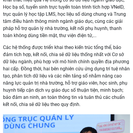
Học bạ số, tuyển sinh trực tuyến toàn trình tích hợp VNeID,
trục quản lý học tập LMS, học liệu số dùng chung và Trung
tâm điều hành thông minh ngành giáo dục, cùng các giải
pháp hỗ trợ quản lý nhà trường, kết nối phụ huynh, thanh
toán không dùng tiền mặt, thư viện điện tử,...
Các hệ thống được triển khai theo kiến trúc tổng thể, bảo
đảm tích hợp, kết nối, chia sẻ dữ liệu thống nhất với Cơ sở
dữ liệu ngành, phù hợp với mô hình chính quyền địa phương
hai cấp. Đồng thời, hai bên nghiên cứu ứng dụng trí tuệ nhân
tạo, phân tích dữ liệu và các nền tảng số nhằm nâng cao
năng lực quản trị nhà trường, hỗ trợ giáo viên, học sinh, phụ
huynh tiếp cận dịch vụ giáo dục số thuận tiện, minh bạch;
bảo đảm an ninh, an toàn thông tin và tuân thủ các chuẩn
kết nối, chia sẻ dữ liệu theo quy định.