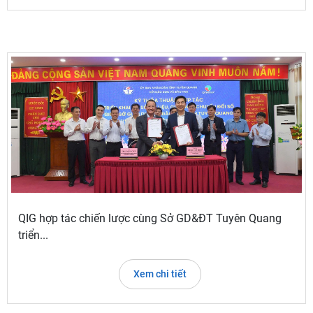
QIG hợp tác chiến lược cùng Sở GD&ĐT Tuyên Quang
triển...
Xem chi tiết