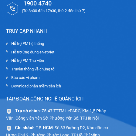
1900 4740
(Từ 8h00 đến 17h30, thứ 2 đến thứ 7)
TRUY CẬP NHANH
Hỗ trợ PM hệ thống
Hỗ trợ ứng dụng eNetViet
Hỗ trợ PM Thư viện
Truyền thông về chúng tôi
Báo cáo vi phạm
Download phần mềm tiện ích
TẬP ĐOÀN CÔNG NGHỆ QUẢNG ÍCH
Trụ sở chính
: Z5-47 TTTM LePARC, KM 1,5 Pháp
Vân, Công viên Yên Sở, Phường Yên Sở, TP.Hà Nội
Chi nhánh TP. HCM
: Số 33 Đường D2, Khu dân cư
Hưng Phú 2, Phường Phước Long, TP.Hồ Chí Minh