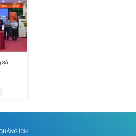
g Sở
.
QUẢNG ÍCH