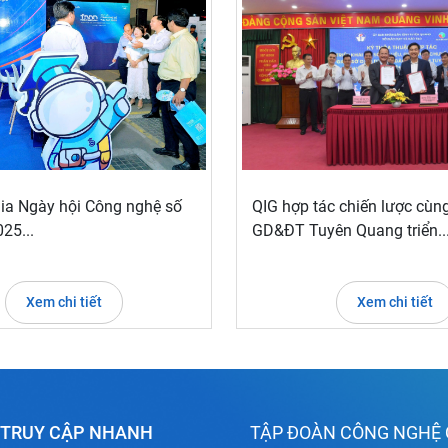
ia Ngày hội Công nghệ số
QIG hợp tác chiến lược cùn
25...
GD&ĐT Tuyên Quang triển..
Xem chi tiết
Xem chi tiết
TRUY CẬP NHANH
TẬP ĐOÀN CÔNG NGHỆ 