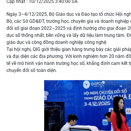
Cập nhật : 10/12/2025 3:40:00 SA
Ngày 3–4/12/2025, Bộ Giáo dục và Đào tạo tổ chức Hội ngh
Bộ, các Sở GD&ĐT, trường học, chuyên gia và doanh nghiệp 
đổi số giai đoạn 2022–2025 và định hướng cho giai đoạn 2
dục số thống nhất, bền vững và lấy dữ liệu làm trung tâm. Đ
giáo dục và cộng đồng doanh nghiệp công nghệ.
Tại hội nghị, QIG giới thiệu gian hàng trưng bày các giải p
và đại diện các địa phương. Với kinh nghiệm hơn 20 năm đ
tế về mô hình vận hành trường học số, khẳng định cam kết t
chuyển đổi số toàn diện.