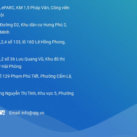
LePARC, KM 1,5 Pháp Vân, Công viên
ội
3 Đường D2, Khu dân cư Hưng Phú 2,
 Minh
1,2,4 số 133, lô 16D Lê Hồng Phong,
,2 số 36 Lưu Quang Vũ, Khu đô thị
P Hải Phòng
ố 129 Phạm Phú Tiết, Phường Cẩm Lệ,
g Nguyễn Thị Tính, Khu vực 5, Phường
Email: info@qig.vn