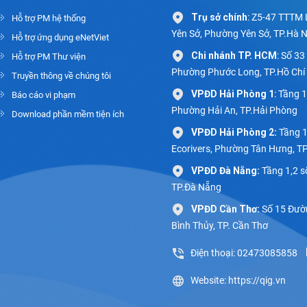
Trụ sở chính
: Z5-47 TTTM 
Hỗ trợ PM hệ thống
Yên Sở, Phường Yên Sở, TP.Hà N
Hỗ trợ ứng dụng eNetViet
Chi nhánh TP. HCM
: Số 3
Hỗ trợ PM Thư viện
Phường Phước Long, TP.Hồ Chí
Truyền thông về chúng tôi
VPĐD Hải Phòng 1
: Tầng 
Báo cáo vi phạm
Phường Hải An, TP.Hải Phòng
Download phần mềm tiện ích
VPĐD Hải Phòng 2:
Tầng 1
Ecorivers, Phường Tân Hưng, T
VPĐD Đà Nẵng:
Tầng 1,2 s
TP.Đà Nẵng
VPĐD Cần Thơ:
Số 15 Đườn
Bình Thủy, TP. Cần Thơ
Điện thoại: 02473085858
Website: https://qig.vn