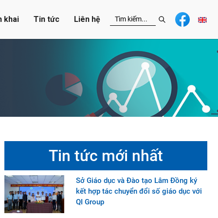
n khai
Tin tức
Liên hệ
Tin tức mới nhất
Sở Giáo dục và Đào tạo Lâm Đồng ký
kết hợp tác chuyển đổi số giáo dục với
QI Group