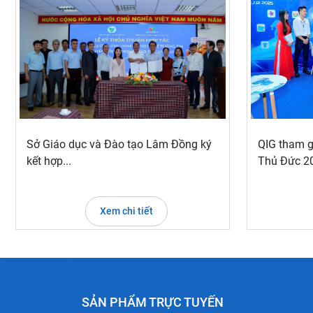
Sở Giáo dục và Đào tạo Lâm Đồng ký
QIG tham g
kết hợp...
Thủ Đức 20
Xem chi tiết
SẢN PHẨM TRỰC TUYẾN